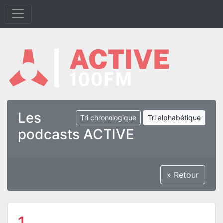
Les
Tri chronologique
Tri alphabétique
podcasts ACTIVE
» Retour
1