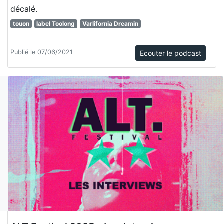
décalé.
touon
label Toolong
Varlifornia Dreamin
Publié le 07/06/2021
Ecouter le podcast