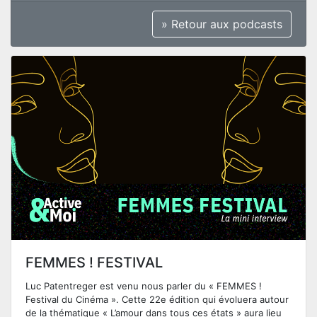
» Retour aux podcasts
FEMMES ! FESTIVAL
Luc Patentreger est venu nous parler du « FEMMES !
Festival du Cinéma ». Cette 22e édition qui évoluera autour
de la thématique « L’amour dans tous ces états » aura lieu