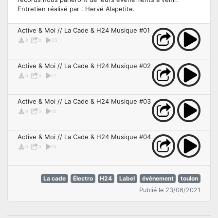
Entretien réalisé par : Hervé Alapetite.
Active & Moi // La Cade & H24 Musique #01
0
0
25
Active & Moi // La Cade & H24 Musique #02
0
0
17
Active & Moi // La Cade & H24 Musique #03
0
0
10
Active & Moi // La Cade & H24 Musique #04
0
0
16
La cade
Électro
H24
Label
évènement
toulon
Publié le 23/06/2021