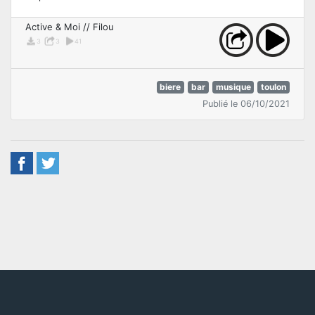
Active & Moi // Filou
3
3
41
biere
bar
musique
toulon
Publié le 06/10/2021