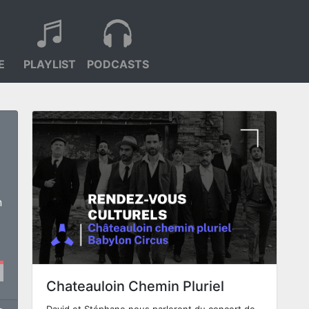
E
PLAYLIST
PODCASTS
n
Chateauloin Chemin Pluriel
David et Stéphane nous parleront du concert de