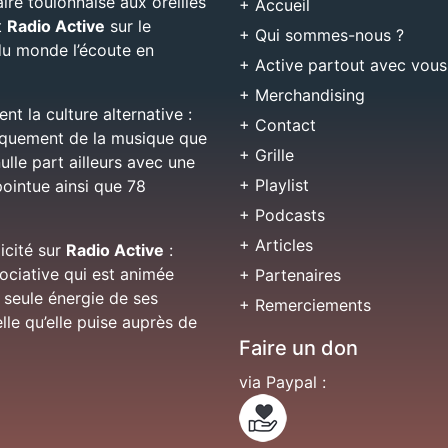
aire toulonnaise aux oreilles
+ Accueil
t
Radio Active
sur le
+ Qui sommes-nous ?
 du monde l’écoute en
+ Active partout avec vous
+ Merchandising
nt la culture alternative :
+ Contact
niquement de la musique que
+ Grille
ulle part ailleurs avec une
+ Playlist
pointue ainsi que 78
+ Podcasts
+ Articles
licité sur
Radio Active
:
sociative qui est animée
+ Partenaires
 seule énergie de ses
+ Remerciements
lle qu’elle puise auprès de
Faire un don
via Paypal :