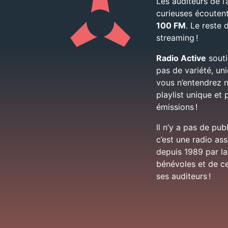
Les auditeurs de l’
curieuses écouten
100 FM
. Le reste
streaming !
Radio Active
soutie
pas de variété, u
vous n’entendrez n
playlist unique et 
émissions !
Il n’y a pas de pub
c’est une radio as
depuis 1989 par la
bénévoles et de ce
ses auditeurs !