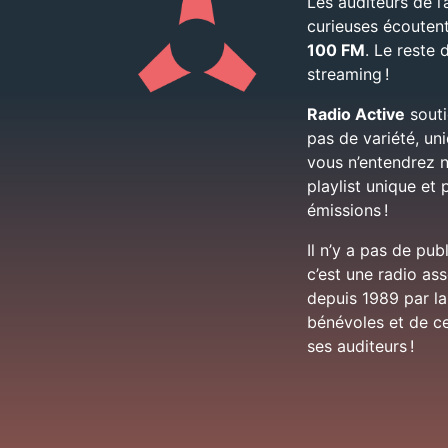
Les auditeurs de l’
curieuses écouten
100 FM
. Le reste
streaming !
Radio Active
soutie
pas de variété, u
vous n’entendrez n
playlist unique et 
émissions !
Il n’y a pas de pub
c’est une radio as
depuis 1989 par la
bénévoles et de ce
ses auditeurs !