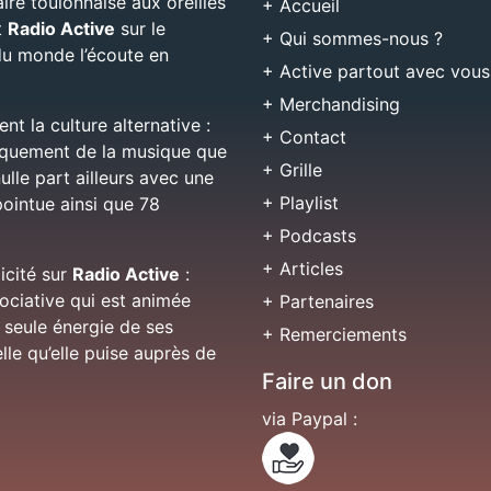
aire toulonnaise aux oreilles
+ Accueil
t
Radio Active
sur le
+ Qui sommes-nous ?
 du monde l’écoute en
+ Active partout avec vous
+ Merchandising
nt la culture alternative :
+ Contact
niquement de la musique que
+ Grille
ulle part ailleurs avec une
+ Playlist
pointue ainsi que 78
+ Podcasts
+ Articles
licité sur
Radio Active
:
sociative qui est animée
+ Partenaires
 seule énergie de ses
+ Remerciements
lle qu’elle puise auprès de
Faire un don
via Paypal :