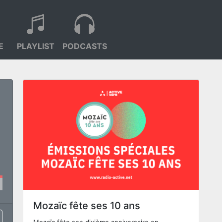
E
PLAYLIST
PODCASTS
Mozaïc fête ses 10 ans
Mozaïc fête son dixième anniversaire en