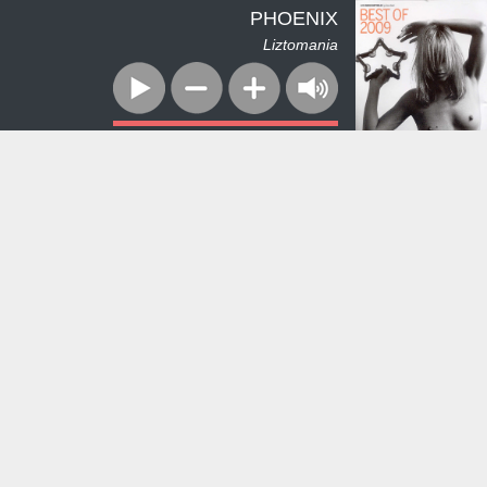
PHOENIX
Liztomania