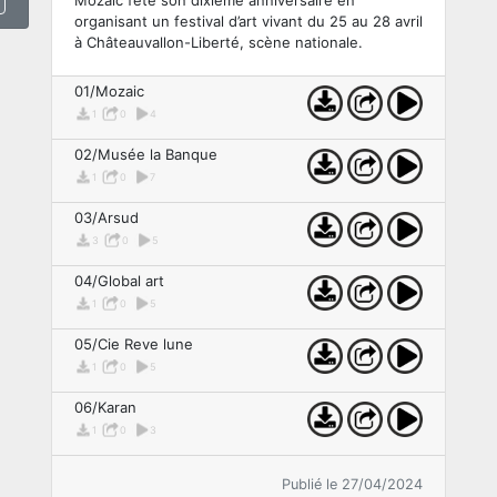
organisant un festival d’art vivant du 25 au 28 avril
à Châteauvallon-Liberté, scène nationale.
01/Mozaic
1
0
4
02/Musée la Banque
1
0
7
03/Arsud
3
0
5
04/Global art
1
0
5
05/Cie Reve lune
1
0
5
06/Karan
1
0
3
Publié le 27/04/2024