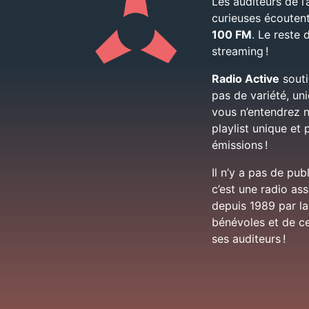
Les auditeurs de l’
curieuses écouten
100 FM
. Le reste
streaming !
Radio Active
soutie
pas de variété, u
vous n’entendrez n
playlist unique et 
émissions !
Il n’y a pas de pub
c’est une radio as
depuis 1989 par la
bénévoles et de ce
ses auditeurs !