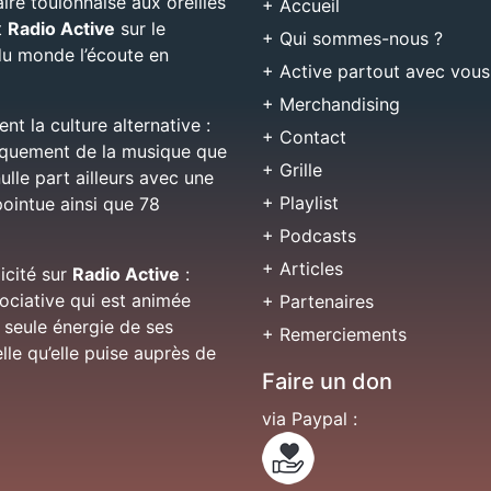
aire toulonnaise aux oreilles
+ Accueil
t
Radio Active
sur le
+ Qui sommes-nous ?
 du monde l’écoute en
+ Active partout avec vous
+ Merchandising
nt la culture alternative :
+ Contact
niquement de la musique que
+ Grille
ulle part ailleurs avec une
+ Playlist
pointue ainsi que 78
+ Podcasts
+ Articles
licité sur
Radio Active
:
sociative qui est animée
+ Partenaires
 seule énergie de ses
+ Remerciements
lle qu’elle puise auprès de
Faire un don
via Paypal :