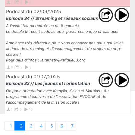
2
2
6
Podcast du 02/09/2025
Episode 34 // Streaming et réseaux sociaux
A l'asso' fait sa rentrée en petit comité !
Le double M reçoit Ludovic pour parler numérique et pas que!
Ambiance très détendue pour vous annoncer nos nous nouvelles
actions de streaming et d'accompagnement de projets de pop-
culture !
Pour plus d'infos : lalternativ@laligue83.org
0
3
9
Podcast du 01/07/2025
Episode 33 // Les jeunes et l'orientation
On parle orientation avec Kamylia, Kylian et Mathias ! Au
programme découverte de l'association EVOCAE et de
l'accompagnement de la mission locale !
1
5
16
1
2
3
4
5
6
7