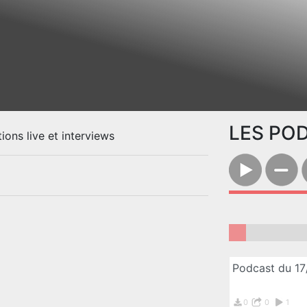
LES PO
ions live et interviews
Podcast du 1
0
0
1