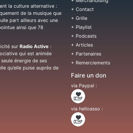
+ Merchandising
nt la culture alternative :
+ Contact
niquement de la musique que
+ Grille
ulle part ailleurs avec une
+ Playlist
pointue ainsi que 78
+ Podcasts
+ Articles
licité sur
Radio Active
:
sociative qui est animée
+ Partenaires
 seule énergie de ses
+ Remerciements
lle qu’elle puise auprès de
Faire un don
via Paypal :
via helloasso :