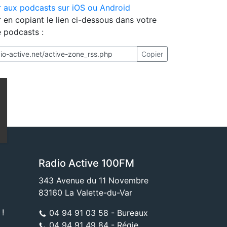
 aux podcasts sur iOS ou Android
 en copiant le lien ci-dessous dans votre
e podcasts :
Copier
Radio Active 100FM
343 Avenue du 11 Novembre
83160 La Valette-du-Var
 !
04 94 91 03 58 - Bureaux
04 94 91 49 84 - Régie