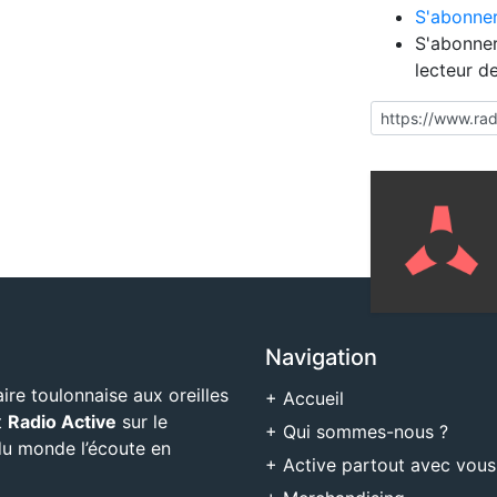
S'abonner
S'abonner
lecteur d
Navigation
aire toulonnaise aux oreilles
+ Accueil
t
Radio Active
sur le
+ Qui sommes-nous ?
 du monde l’écoute en
+ Active partout avec vous